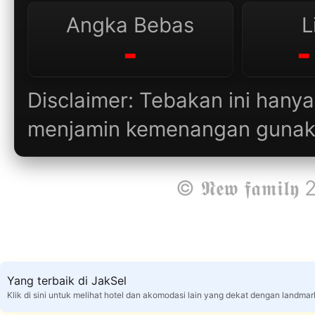
Angka Bebas
L
-
-
Disclaimer: Tebakan ini hanya
menjamin kemenangan gunaka
© 𝕹𝖊𝖜 𝖋𝖆𝖒𝖎𝖑𝖞
Yang terbaik di JakSel
Klik di sini untuk melihat hotel dan akomodasi lain yang dekat dengan landmar