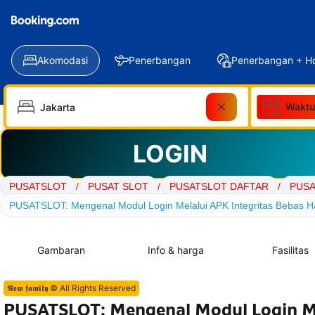
Akomodasi
Penerbangan
Penerbangan + Ho
Waktu
LOGIN
PUSATSLOT
/
PUSAT SLOT
/
PUSATSLOT DAFTAR
/
PUSA
PUSATSLOT: Mengenal Modul Login Melalui APK Integritas Bebas 
Gambaran
Info & harga
Fasilitas
𝕹𝖊𝖜 𝖋𝖆𝖒𝖎𝖑𝖞 © All Rights Reserved
PUSATSLOT: Mengenal Modul Login Me