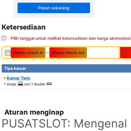
Pesan sekarang
Ketersediaan
Pilih tanggal untuk melihat ketersediaan dan harga akomodasi 
Waktu check-in
—
Waktu check-out
Tipe kamar
Kamar Twin
1 single
dan
1 double
Aturan menginap
PUSATSLOT: Mengenal M