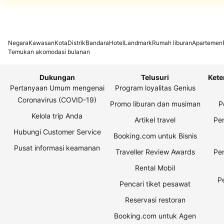
Negara
Kawasan
Kota
Distrik
Bandara
Hotel
Landmark
Rumah liburan
Apartemen
Temukan akomodasi bulanan
Dukungan
Telusuri
Kete
Pertanyaan Umum mengenai
Program loyalitas Genius
Coronavirus (COVID-19)
Promo liburan dan musiman
P
Kelola trip Anda
Artikel travel
Per
Hubungi Customer Service
Booking.com untuk Bisnis
Pusat informasi keamanan
Traveller Review Awards
Pe
Rental Mobil
P
Pencari tiket pesawat
Reservasi restoran
Booking.com untuk Agen