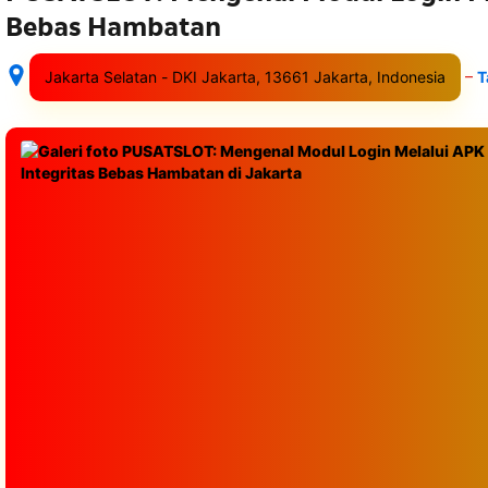
Bebas Hambatan
–
Jakarta Selatan - DKI Jakarta, 13661 Jakarta, Indonesia
T
Setelah 
memesan, 
semua 
rincian 
akomodasi 
termasuk 
nomor 
telepon 
dan 
alamat 
akan 
disertakan 
dalam 
konfirmasi 
pemesanan 
dan 
akun 
Anda.