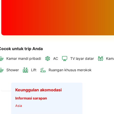
Cocok untuk trip Anda
Kamar mandi pribadi
AC
TV layar datar
Kama
Shower
Lift
Ruangan khusus merokok
Keunggulan akomodasi
Informasi sarapan
Asia